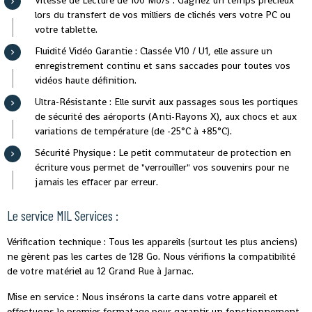
Vitesse de Lecture de 100 Mo/s : Gagnez un temps précieux
lors du transfert de vos milliers de clichés vers votre PC ou
votre tablette.
Fluidité Vidéo Garantie : Classée V10 / U1, elle assure un
enregistrement continu et sans saccades pour toutes vos
vidéos haute définition.
Ultra-Résistante : Elle survit aux passages sous les portiques
de sécurité des aéroports (Anti-Rayons X), aux chocs et aux
variations de température (de -25°C à +85°C).
Sécurité Physique : Le petit commutateur de protection en
écriture vous permet de "verrouiller" vos souvenirs pour ne
jamais les effacer par erreur.
Le service MIL Services :
Vérification technique : Tous les appareils (surtout les plus anciens)
ne gèrent pas les cartes de 128 Go. Nous vérifions la compatibilité
de votre matériel au 12 Grand Rue à Jarnac.
Mise en service : Nous insérons la carte dans votre appareil et
effectuons le premier formatage pour garantir un fonctionnement